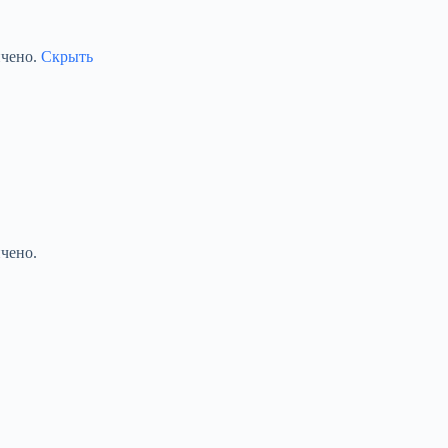
ичено.
Скрыть
чено.