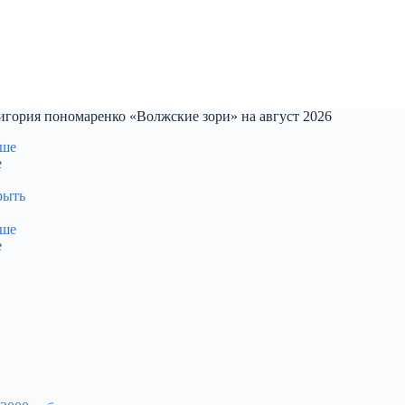
игория пономаренко «Волжские зори» на август 2026
е
рыть
е