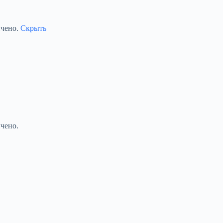
ичено.
Скрыть
чено.