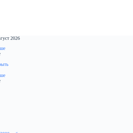
густ 2026
е
рыть
е