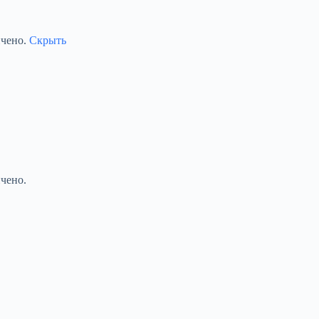
ичено.
Скрыть
чено.