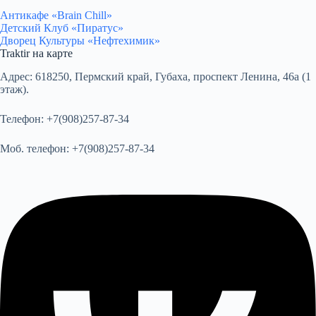
Антикафе «Brain Chill»
Детский Клуб «Пиратус»
Дворец Культуры «Нефтехимик»
Traktir на карте
Адрес:
618250, Пермский край, Губаха, проспект Ленина, 46а (1
этаж).
Телефон:
+7(908)257-87-34
Моб. телефон:
+7(908)257-87-34