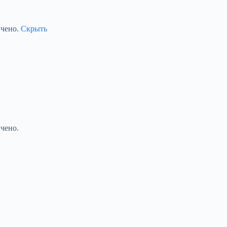
ичено.
Скрыть
чено.