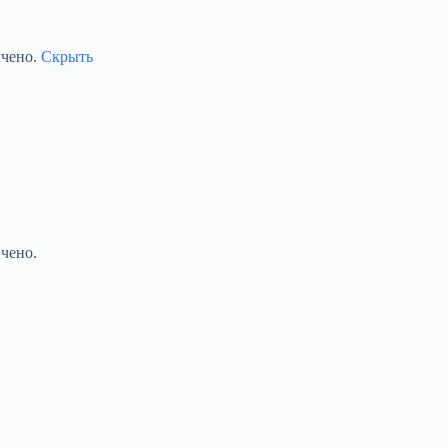
ичено.
Скрыть
чено.