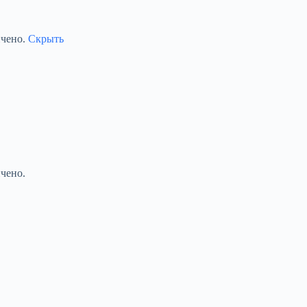
ичено.
Скрыть
чено.