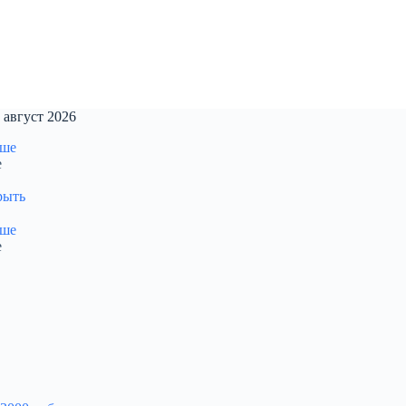
 август 2026
е
рыть
е