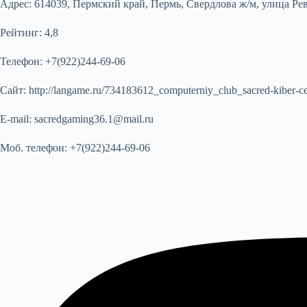
Адрес:
614039, Пермский край, Пермь, Свердлова ж/м, улица Ре
Рейтинг:
4,8
Телефон:
+7(922)244-69-06
Сайт:
http://langame.ru/734183612_computerniy_club_sacred-kiber-c
E-mail:
sacredgaming36.1@mail.ru
Моб. телефон:
+7(922)244-69-06