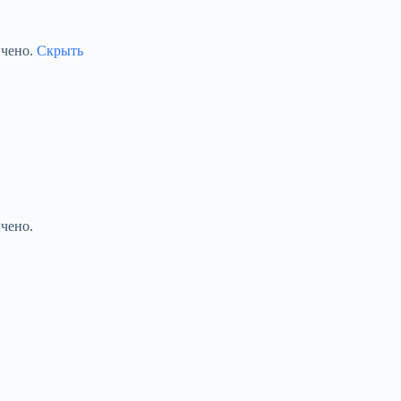
ичено.
Скрыть
чено.