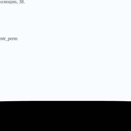
волюции, 38.
entr_perm