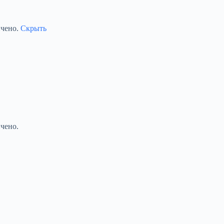
ичено.
Скрыть
чено.