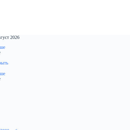
густ 2026
е
рыть
е