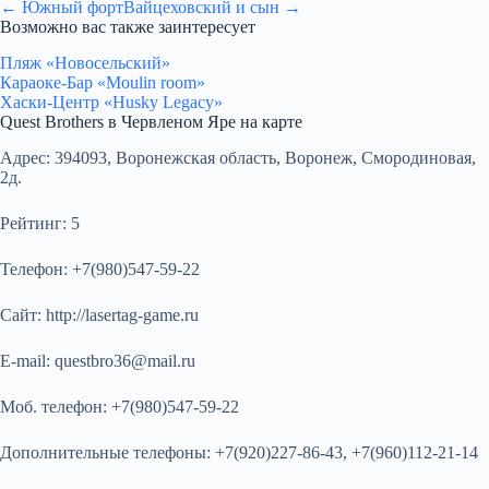
← Южный форт
Вайцеховский и сын →
Возможно вас также заинтересует
Пляж «Новосельский»
Караоке-Бар «Moulin room»
Хаски-Центр «Husky Legacy»
Quest Brothers в Червленом Яре на карте
Адрес:
394093, Воронежская область, Воронеж, Смородиновая,
2д.
Рейтинг:
5
Телефон:
+7(980)547-59-22
Сайт:
http://lasertag-game.ru
E-mail:
questbro36@mail.ru
Моб. телефон:
+7(980)547-59-22
Дополнительные телефоны:
+7(920)227-86-43, +7(960)112-21-14