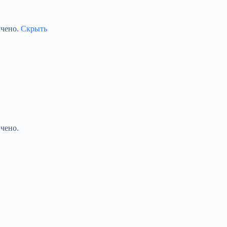
ичено.
Скрыть
чено.