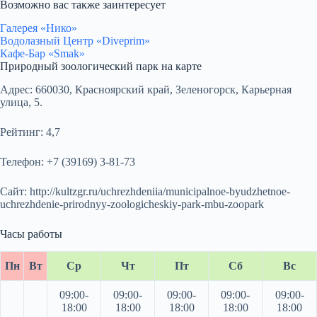
Возможно вас также заинтересует
Галерея «Нико»
Водолазный Центр «Diveprim»
Кафе-Бар «Smak»
Природный зоологический парк на карте
Адрес:
660030, Красноярский край, Зеленогорск, Карьерная
улица, 5.
Рейтинг:
4,7
Телефон:
+7 (39169) 3-81-73
Сайт:
http://kultzgr.ru/uchrezhdeniia/municipalnoe-byudzhetnoe-
uchrezhdenie-prirodnyy-zoologicheskiy-park-mbu-zoopark
Часы работы
Пн
Вт
Ср
Чт
Пт
Сб
Вс
09:00-
09:00-
09:00-
09:00-
09:00-
18:00
18:00
18:00
18:00
18:00