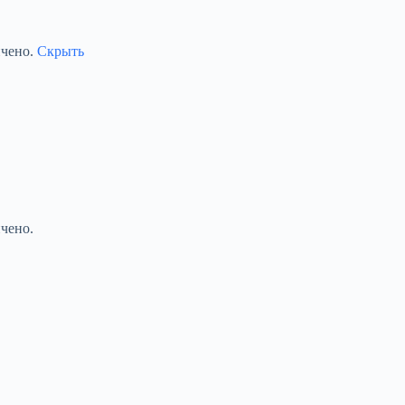
ичено.
Скрыть
чено.