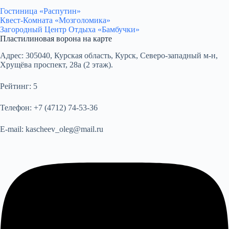
Гостиница «Распутин»
Квест-Комната «Мозголомика»
Загородный Центр Отдыха «Бамбучки»
Пластилиновая ворона на карте
Адрес:
305040, Курская область, Курск, Северо-западный м-н,
Хрущёва проспект, 28а (2 этаж).
Рейтинг:
5
Телефон:
+7 (4712) 74-53-36
E-mail:
kascheev_oleg@mail.ru