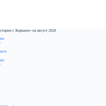
тории г. Коркино» на август 2026
е
рыть
е