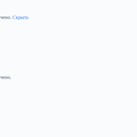
ичено.
Скрыть
чено.