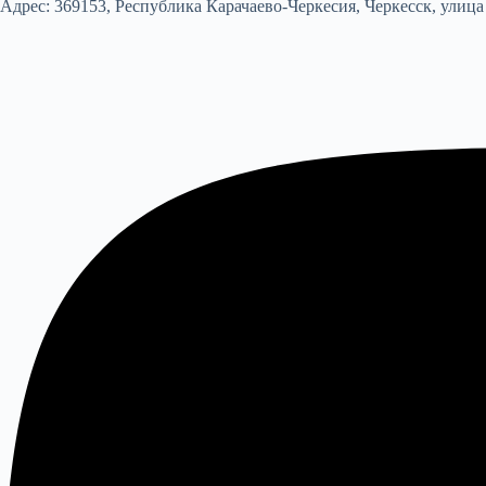
Адрес:
369153, Республика Карачаево-Черкесия, Черкесск, улица 