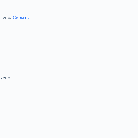
ичено.
Скрыть
чено.