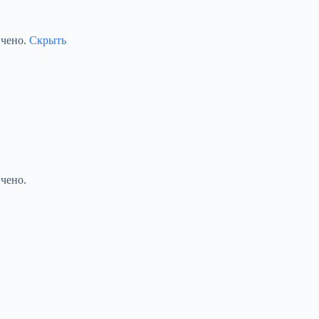
ичено.
Скрыть
чено.