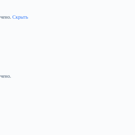
ичено.
Скрыть
чено.