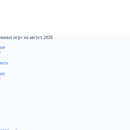
ьных игр» на август 2026
е
рыть
е