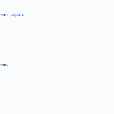
ичено.
Скрыть
чено.