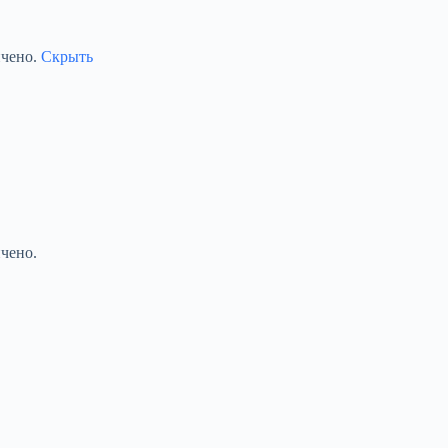
ичено.
Скрыть
чено.