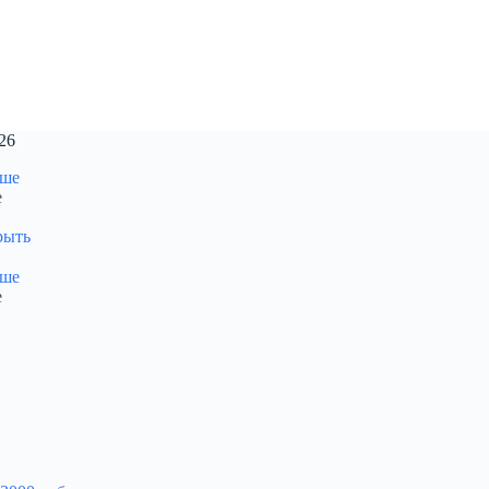
26
е
рыть
е