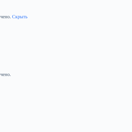
ичено.
Скрыть
чено.