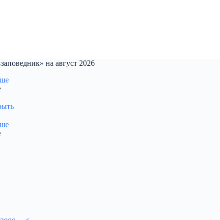
аповедник» на август 2026
е
рыть
е