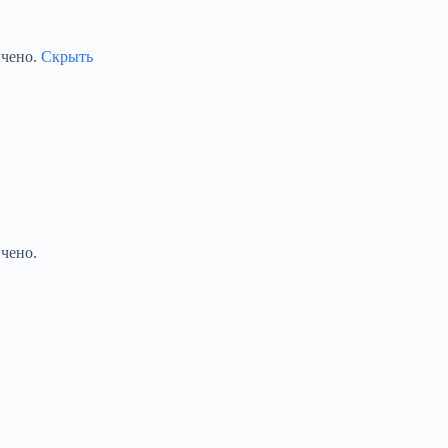
ичено.
Скрыть
чено.