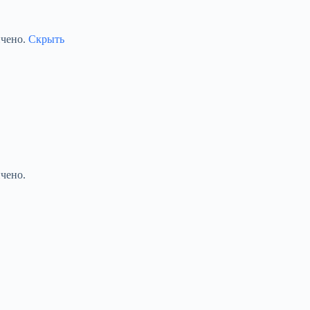
ичено.
Скрыть
чено.