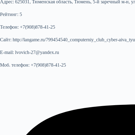
Адрес:
625031, Тюменская область, Тюмень, 5-й заречный м-н, у
Рейтинг:
5
Телефон:
+7(908)878-41-25
Сайт:
http://langame.ru/799454540_computerniy_club_cyber-aiva_ty
E-mail:
lvovich-27@yandex.ru
Моб. телефон:
+7(908)878-41-25