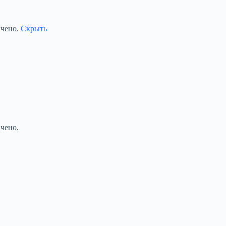
ичено.
Скрыть
чено.