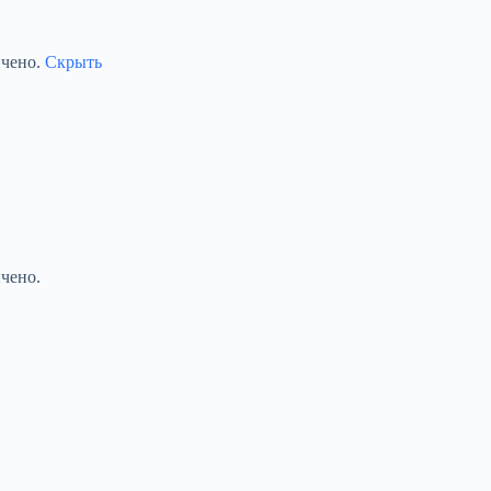
ичено.
Скрыть
чено.