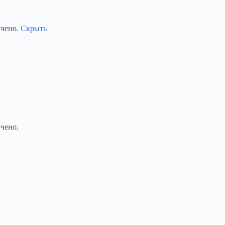
ичено.
Скрыть
чено.